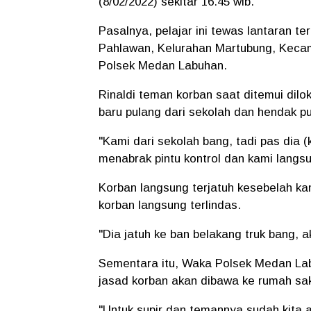
(8/02/2022) sekitar 16.45 wib.
Pasalnya, pelajar ini tewas lantaran ter
Pahlawan, Kelurahan Martubung, Keca
Polsek Medan Labuhan.
Rinaldi teman korban saat ditemui dil
baru pulang dari sekolah dan hendak 
"Kami dari sekolah bang, tadi pas dia (
menabrak pintu kontrol dan kami langsu
Korban langsung terjatuh kesebelah ka
korban langsung terlindas.
"Dia jatuh ke ban belakang truk bang, a
Sementara itu, Waka Polsek Medan Lab
jasad korban akan dibawa ke rumah sak
"Untuk supir dan temannya sudah kita