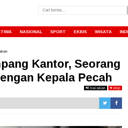
STIWA
NASIONAL
SPORT
EKBIS
WISATA
IND
akan
mpang Kantor, Seorang
Dengan Kepala Pecah
bacakan
stop