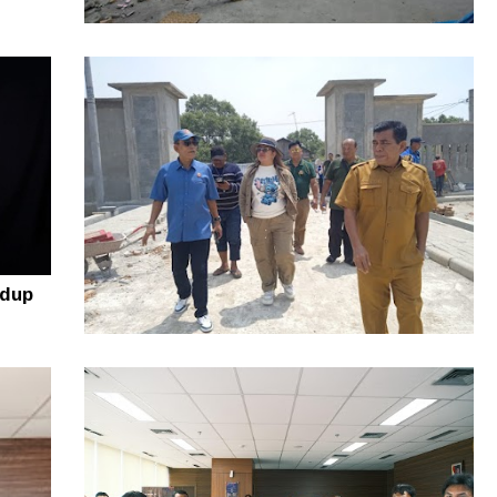
Rugi puluhan Juta! Warga Sidikalang
Lapor ke Polres Dairi Gegara Tanah
Sengketa
idup
Resmi Diluncurkan, Lomba Nelayan
Kreatif Sumut 2026 Siap Angkat Inovasi
dan Potensi Pesisir