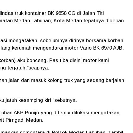
lindas truk kontainer BK 9858 CG di Jalan Titi
matan Medan Labuhan, Kota Medan tepatnya didepan
okasi mengatakan, sebelumnya dirinya bersama korban
pulang kerumah mengendarai motor Vario BK 6970 AJB.
korban) aku bonceng. Pas tiba disini motor kami
ng terjatuh,"ucapnya.
nan jalan dan masuk kolong truk yang sedang berjalan,
ku jatuh kesamping kiri,"sebutnya.
uhan AKP Ponijo yang ditemui dilokasi mengatakan
it Pirngadi Medan.
 amankan sementara di Polsek Medan Labuhan, sambil