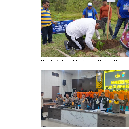
Pemkab Taput bersama Partai Demok
Tanam Pohon untuk Jaga Kelestaria
Alam