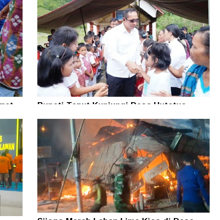
rat
Bupati Taput Kunjungi Desa Hutatua
n
Pelosok di Parmonangan, Pastikan
Kesejahteraan Masyarakat