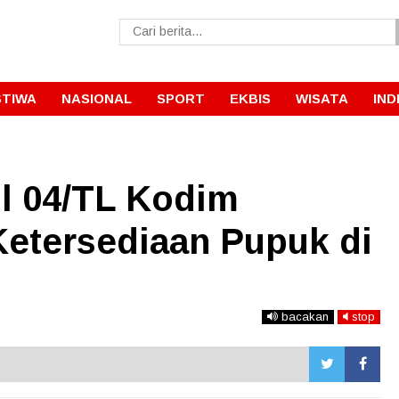
STIWA
NASIONAL
SPORT
EKBIS
WISATA
IND
l 04/TL Kodim
Ketersediaan Pupuk di
bacakan
stop