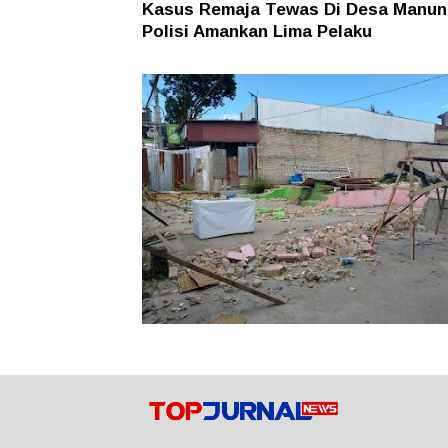
Kasus Remaja Tewas Di Desa Manun
Polisi Amankan Lima Pelaku
Rugi puluhan Juta! Warga Sidikalang
Lapor ke Polres Dairi Gegara Tanah
Sengketa