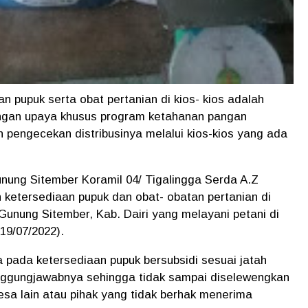
n pupuk serta obat pertanian di kios- kios adalah
ngan upaya khusus program ketahanan pangan
n pengecekan distribusinya melalui kios-kios yang ada
unung Sitember Koramil 04/ Tigalingga Serda A.Z
etersediaan pupuk dan obat- obatan pertanian di
Gunung Sitember, Kab. Dairi yang melayani petani di
19/07/2022).
pada ketersediaan pupuk bersubsidi sesuai jatah
nggungjawabnya sehingga tidak sampai diselewengkan
desa lain atau pihak yang tidak berhak menerima