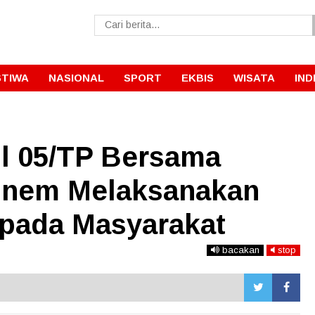
STIWA
NASIONAL
SPORT
EKBIS
WISATA
IND
l 05/TP Bersama
inem Melaksanakan
pada Masyarakat
bacakan
stop