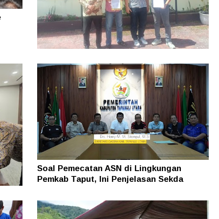
e
Dugaan Pengrusakan Bangunan Rugikan
Ratusan Juta Dilaporkan ke Polres Dairi,
Kuasa Hukum Minta Pelaku Diusut
Soal Pemecatan ASN di Lingkungan
Pemkab Taput, Ini Penjelasan Sekda
man