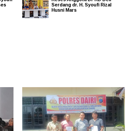
ses
Serdang dr. H. Syoufi Rizal
Husni Mars