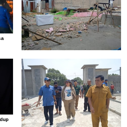
sa
Rugi puluhan Juta! Warga Sidikalang
Lapor ke Polres Dairi Gegara Tanah
Sengketa
idup