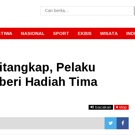
STIWA
NASIONAL
SPORT
EKBIS
WISATA
IND
itangkap, Pelaku
beri Hadiah Tima
bacakan
stop