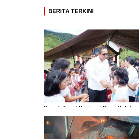
BERITA TERKINI
Bupati Taput Kunjungi Desa Hutatua
Pelosok di Parmonangan, Pastikan
Kesejahteraan Masyarakat