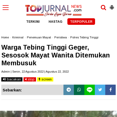
TERKINI
HASTAG
TERPOPULER
Home
»
Kriminal
»
Penemuan Mayat
»
Peristiwa
»
Polres Tebing Tinggi
Warga Tebing Tinggi Geger,
Sesosok Mayat Wanita Ditemukan
Membusuk
Admin | Senin, 22 Agustus 2022 | Agustus 22, 2022
bacakan
stop
screen
Sebarkan: