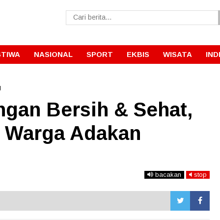
STIWA
NASIONAL
SPORT
EKBIS
WISATA
IND
l
ngan Bersih & Sehat,
a Warga Adakan
bacakan
stop