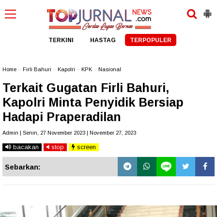
TERKINI
HASTAG
TERPOPULER
Home
»
Firli Bahuri
»
Kapolri
»
KPK
»
Nasional
Terkait Gugatan Firli Bahuri,
Kapolri Minta Penyidik Bersiap
Hadapi Praperadilan
Admin | Senin, 27 November 2023 | November 27, 2023
bacakan
stop
screen
Sebarkan: