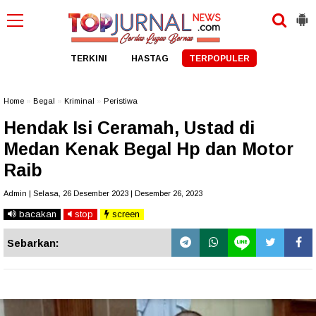
TERKINI
HASTAG
TERPOPULER
Home
»
Begal
»
Kriminal
»
Peristiwa
Hendak Isi Ceramah, Ustad di
Medan Kenak Begal Hp dan Motor
Raib
Admin | Selasa, 26 Desember 2023 | Desember 26, 2023
bacakan
stop
screen
Sebarkan: