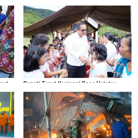
rat
Bupati Taput Kunjungi Desa Hutatua
n
Pelosok di Parmonangan, Pastikan
Kesejahteraan Masyarakat