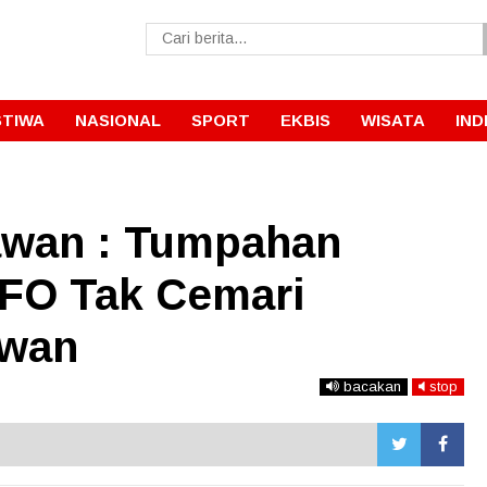
STIWA
NASIONAL
SPORT
EKBIS
WISATA
IND
awan : Tumpahan
FO Tak Cemari
awan
bacakan
stop