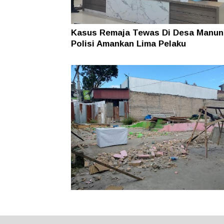
Kasus Remaja Tewas Di Desa Manun
Polisi Amankan Lima Pelaku
Rugi puluhan Juta! Warga Sidikalang
Lapor ke Polres Dairi Gegara Tanah