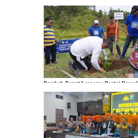
Pemkab Taput bersama Partai Demok
Tanam Pohon untuk Jaga Kelestaria
Alam