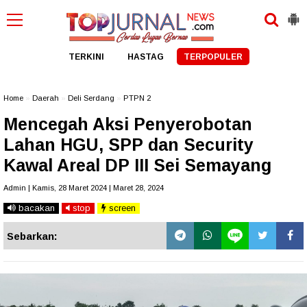
TERKINI
HASTAG
TERPOPULER
Home
»
Daerah
»
Deli Serdang
»
PTPN 2
Mencegah Aksi Penyerobotan
Lahan HGU, SPP dan Security
Kawal Areal DP III Sei Semayang
Admin | Kamis, 28 Maret 2024 | Maret 28, 2024
bacakan
stop
screen
Sebarkan: