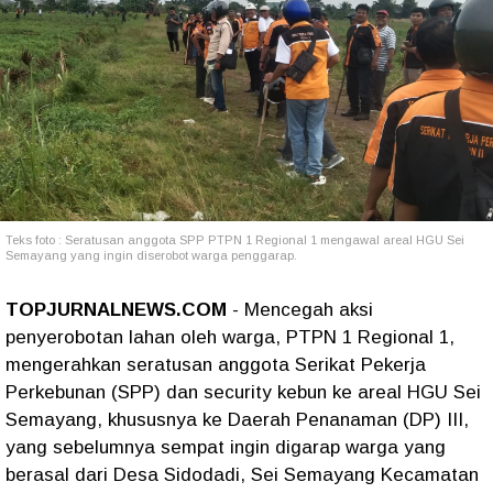
Teks foto : Seratusan anggota SPP PTPN 1 Regional 1 mengawal areal HGU Sei
Semayang yang ingin diserobot warga penggarap.
TOPJURNALNEWS.COM
- Mencegah aksi
penyerobotan lahan oleh warga, PTPN 1 Regional 1,
mengerahkan seratusan anggota Serikat Pekerja
Perkebunan (SPP) dan security kebun ke areal HGU Sei
Semayang, khususnya ke Daerah Penanaman (DP) III,
yang sebelumnya sempat ingin digarap warga yang
berasal dari Desa Sidodadi, Sei Semayang Kecamatan