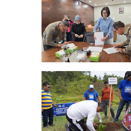
Pemkab Taput Restrukturisasi Pinja
PEN menjadi 15 Tahun‎