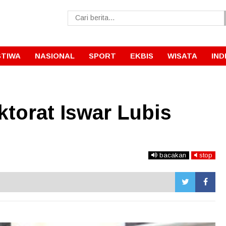
STIWA
NASIONAL
SPORT
EKBIS
WISATA
IND
ktorat Iswar Lubis
bacakan
stop