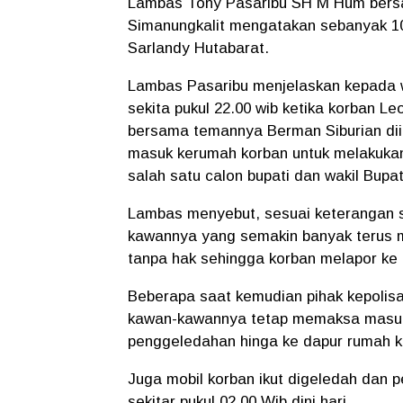
Lambas Tony Pasaribu SH M Hum bersam
Simanungkalit mengatakan sebanyak 10 
Sarlandy Hutabarat.
Lambas Pasaribu menjelaskan kepada wa
sekita pukul 22.00 wib ketika korban L
bersama temannya Berman Siburian di
masuk kerumah korban untuk melakuka
salah satu calon bupati dan wakil Bup
Lambas menyebut, sesuai keterangan s
kawannya yang semakin banyak terus
tanpa hak sehingga korban melapor ke 
Beberapa saat kemudian pihak kepolisa
kawan-kawannya tetap memaksa masuk
penggeledahan hinga ke dapur rumah 
Juga mobil korban ikut digeledah dan p
sekitar pukul 02.00 Wib dini hari.