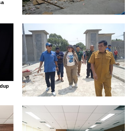
sa
Rugi puluhan Juta! Warga Sidikalang
Lapor ke Polres Dairi Gegara Tanah
Sengketa
idup
Resmi Diluncurkan, Lomba Nelayan
Kreatif Sumut 2026 Siap Angkat Inovasi
dan Potensi Pesisir