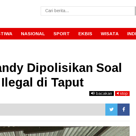
STIWA
NASIONAL
SPORT
EKBIS
WISATA
IND
andy Dipolisikan Soal
legal di Taput
bacakan
stop