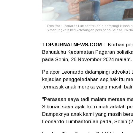
Teks foto : Leonardo Lumbantoruan didampingi kuasa h
Simanungkalit beri keterangan pers pada Selasa, 26
TOPJURNALNEWS.COM
- Korban pen
Banualuhu Kecamatan Pagaran polisika
pada Senin, 26 November 2024 malam.
Pelapor Leonardo didampingi advokat
kejadian penggeledahan sepihak itu m
termasuk anak mereka yang masih bali
"Perasaan saya tadi malam merasa mal
Siburian saya ajak ke rumah adalah per
Dampaknya anak kami yang masih berus
Leonardo Lumbantoruan pada, Senin (2