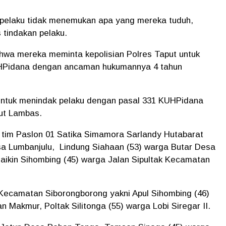
 pelaku tidak menemukan apa yang mereka tuduh,
 tindakan pelaku.
wa mereka meminta kepolisian Polres Taput untuk
UHPidana dengan ancaman hukumannya 4 tahun
 untuk menindak pelaku dengan pasal 331 KUHPidana
ut Lambas.
r tim Paslon 01 Satika Simamora Sarlandy Hutabarat
sa Lumbanjulu, Lindung Siahaan (53) warga Butar Desa
ikin Sihombing (45) warga Jalan Sipultak Kecamatan
i Kecamatan Siborongborong yakni Apul Sihombing (46)
Makmur, Poltak Silitonga (55) warga Lobi Siregar II.