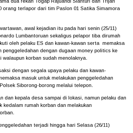
a dua rekan Togap Rajuandi Sianturi dan Trijan
orang terlapor dari tim Paslon 01 Satika Simamora
rtawan, awal kejadian itu pada hari senin (25/11)
eonardo Lumbantoruan sekaligus pelapor tiba dirumah
ikuti oleh pelaku ES dan kawan-kawan serta memaksa
n penggeledahan dengan dugaan money politics ke
ati walaupun korban sudah menolaknya.
aksi dengan segala upaya pelaku dan kawan-
 memaksa masuk untuk melakukan penggeledahan
Polsek Siborong-borong melalui telepon.
n dan kepala desa sampai di lokasi, namun pelaku dan
 kedalam rumah korban dan melakukan
korban.
enggeledahan terjadi hingga hari Selasa (26/11)