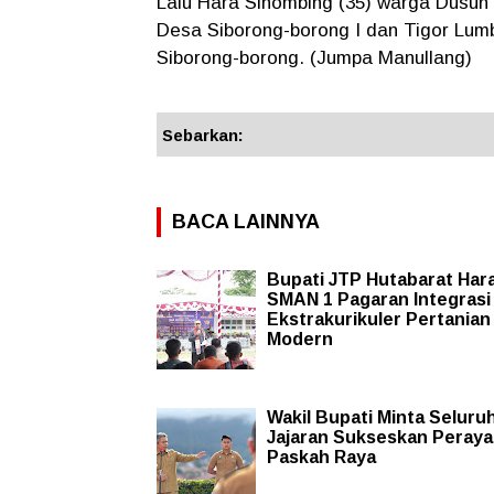
Lalu Hara Sihombing (35) warga Dusun
Desa Siborong-borong I dan Tigor Lum
Siborong-borong. (Jumpa Manullang)
Sebarkan:
BACA LAINNYA
Bupati JTP Hutabarat Har
SMAN 1 Pagaran Integrasi
Ekstrakurikuler Pertanian
Modern
Wakil Bupati Minta Seluru
Jajaran Sukseskan Peray
Paskah Raya