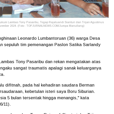
ukum Lambas Tony Pasaribu, Togap Rajaluandi Sianturi dan Trijan Agustinus
 November 2024. (Foto : TOPJURNALNEWS.COM/Jumpa Manullang)
ghinaan Leonardo Lumbantoruan (36) warga Desa
n sepuluh tim pemenangan Paslon Satika Sarlandy
 Lambas Tony Pasaribu dan rekan mengatakan atas
engaku sangat traumatis apalagi sanak keluarganya
ta.
u difitnah, pada hal kehadiran saudara Berman
saudaraan, kebetulan isteri saya Boru Siburian.
ia 5 bulan tersentak hingga menangis," kata
6/11).