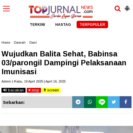
TERKINI
HASTAG
TERPOPULER
Home
»
Daerah
»
Dairi
Wujudkan Balita Sehat, Babinsa
03/parongil Dampingi Pelaksanaan
Imunisasi
Admin | Rabu, 16 April 2025 | April 16, 2025
bacakan
stop
screen
Sebarkan: