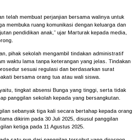
n telah membuat perjanjian bersama walinya untuk
uga membuka ruang komunikasi dengan keluarga dan
jutan pendidikan anak,” ujar Marturak kepada media,
orong.
n, pihak sekolah mengambil tindakan administratif
am waktu lama tanpa keterangan yang jelas. Tindakan
rosedur sesuai regulasi dan berdasarkan surat
akati bersama orang tua atau wali siswa.
itu, tingkat absensi Bunga yang tinggi, serta tidak
dap panggilan sekolah kepada yang bersangkutan.
ilan sebanyak tiga kali secara bertahap kepada orang
tama dikirim pada 30 Juli 2025, disusul panggilan
gilan ketiga pada 11 Agustus 2025.
ada satu pun dari panggilan tersebut yang direspon