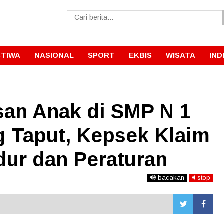
STIWA
NASIONAL
SPORT
EKBIS
WISATA
IND
an Anak di SMP N 1
 Taput, Kepsek Klaim
dur dan Peraturan
bacakan
stop