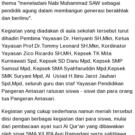
thema "meneladani Nabi Muhammad SAW sebagai
pendidik agung dalam membangun generasi berakhlak
dan berilmu".
Kegiatan yang diadakan di aula sekolah tersebut turut
dihadiri Pembina Yayasan Dr. Heriyanti SH,Mkn, Ketua
Yayasan Prof.Dr.Tommy Leonard SH,Mkn, Kordinator
Yayasan Zico Ricardo SH,MH, Kepsek TK Mita
Kurniawati Spd, Kepsek SD Danu Mpd, Kepsek SMP
Samsul Mpd, Kepsek SMA Syahfaruddin Mpd,Kepsek
SMK Suryani Mpd, Al Ustad H.Ibnu Jarot Jauhari
Spd,Mpd, seluruh guru dan staf Yayasan Pendidikan
Pangeran Antasari ratusan siswa - siswi dan para orang
tua Pangeran Antasari.
Kegiatan yang cukup sederhana namun meriah tersebut
diisi dengan berbagai kegiatan dari para siswa, mulai
dari pembacaan ayat suci Al Qur'an yang dibawakan
oleh siswi SMA XII IPA Auri Ramadani serta salitilawa