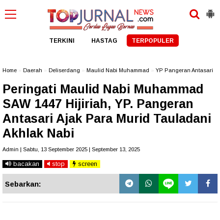
TERKINI
HASTAG
TERPOPULER
Home
»
Daerah
»
Deliserdang
»
Maulid Nabi Muhammad
»
YP Pangeran Antasari
Peringati Maulid Nabi Muhammad
SAW 1447 Hijiriah, YP. Pangeran
Antasari Ajak Para Murid Tauladani
Akhlak Nabi
Admin | Sabtu, 13 September 2025 | September 13, 2025
bacakan
stop
screen
Sebarkan: