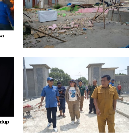
sa
Rugi puluhan Juta! Warga Sidikalang
Lapor ke Polres Dairi Gegara Tanah
Sengketa
idup