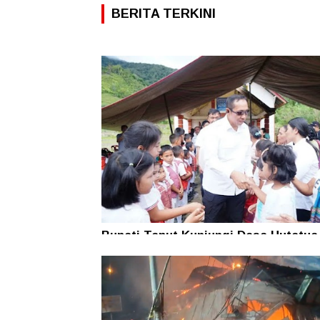
BERITA TERKINI
Bupati Taput Kunjungi Desa Hutatua
Pelosok di Parmonangan, Pastikan
Kesejahteraan Masyarakat