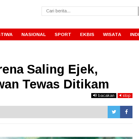
STIWA
NASIONAL
SPORT
EKBIS
WISATA
IND
ena Saling Ejek,
wan Tewas Ditikam
bacakan
stop