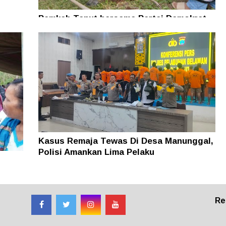
Pemkab Taput bersama Partai Demokrat
Tanam Pohon untuk Jaga Kelestarian
Alam
Kasus Remaja Tewas Di Desa Manunggal,
Polisi Amankan Lima Pelaku
Re