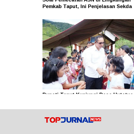
Pemkab Taput, Ini Penjelasan Sekda
Bupati Taput Kunjungi Desa Hutatua
Pelosok di Parmonangan, Pastikan
Kesejahteraan Masyarakat