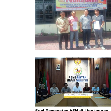
Dugaan Pengrusakan Bangunan Rug
Ratusan Juta Dilaporkan ke Polres Da
Kuasa Hukum Minta Pelaku Diusut
Soal Pemecatan ASN di Lingkungan