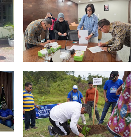
ikan
Pemkab Taput Restrukturisasi Pinjaman
iri,
PEN menjadi 15 Tahun‎