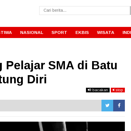
STIWA
NASIONAL
SPORT
EKBIS
WISATA
IND
 Pelajar SMA di Batu
ung Diri
bacakan
stop