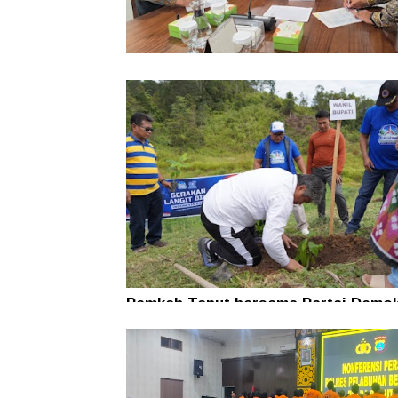
Pemkab Taput Restrukturisasi Pinja
PEN menjadi 15 Tahun‎
Pemkab Taput bersama Partai Demok
Tanam Pohon untuk Jaga Kelestaria
Alam