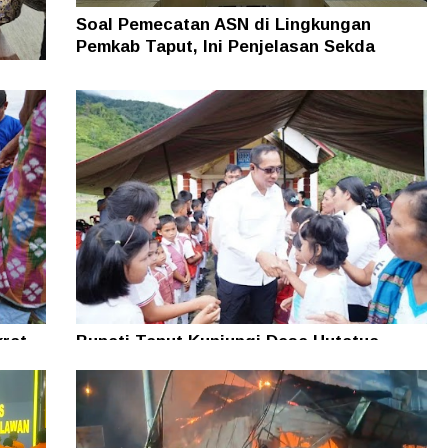
Soal Pemecatan ASN di Lingkungan
Pemkab Taput, Ini Penjelasan Sekda
man
rat
Bupati Taput Kunjungi Desa Hutatua
n
Pelosok di Parmonangan, Pastikan
Kesejahteraan Masyarakat