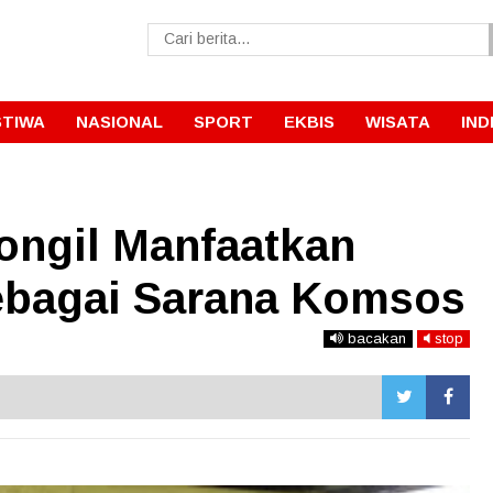
STIWA
NASIONAL
SPORT
EKBIS
WISATA
IND
ongil Manfaatkan
ebagai Sarana Komsos
bacakan
stop