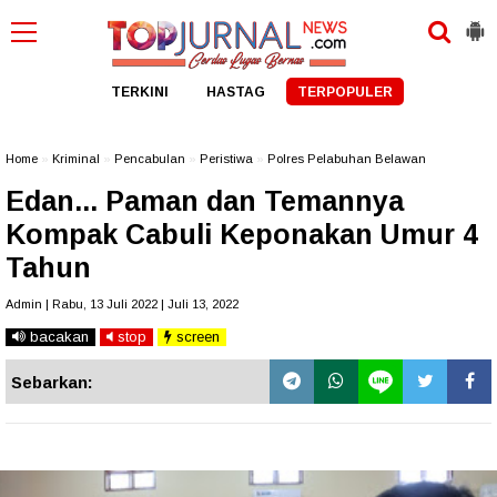
TERKINI
HASTAG
TERPOPULER
Home
»
Kriminal
»
Pencabulan
»
Peristiwa
»
Polres Pelabuhan Belawan
Edan... Paman dan Temannya
Kompak Cabuli Keponakan Umur 4
Tahun
Admin | Rabu, 13 Juli 2022 | Juli 13, 2022
bacakan
stop
screen
Sebarkan: