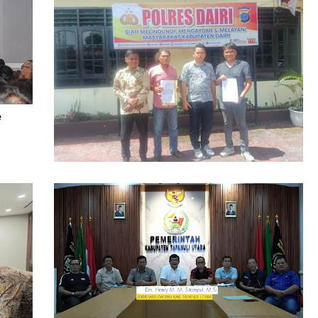
e
Dugaan Pengrusakan Bangunan Rugikan
Ratusan Juta Dilaporkan ke Polres Dairi,
Kuasa Hukum Minta Pelaku Diusut