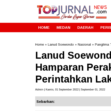
HOME
MEDAN
DAERAH
PERI
Home
»
Lanud Soewondo
»
Nasional
»
Panglima 
Lanud Soewond
Hamparan Perak
Perintahkan La
Admin | Kamis, 01 September 2022 | September 01, 2022
Sebarkan: