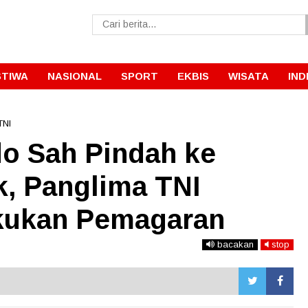
STIWA
NASIONAL
SPORT
EKBIS
WISATA
IND
TNI
o Sah Pindah ke
, Panglima TNI
kukan Pemagaran
bacakan
stop