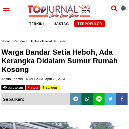
TERKINI
HASTAG
TERPOPULER
Home
»
Peristiwa
»
Polsek Percut Sei Tuan
Warga Bandar Setia Heboh, Ada
Kerangka Didalam Sumur Rumah
Kosong
Admin | Kamis, 20 April 2023 | April 20, 2023
bacakan
stop
screen
Sebarkan: