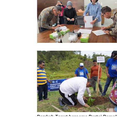
Pemkab Taput Restrukturisasi Pinja
PEN menjadi 15 Tahun‎
Pemkab Taput bersama Partai Demok