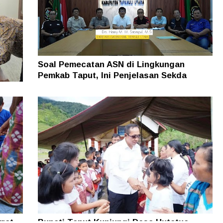
Soal Pemecatan ASN di Lingkungan
Pemkab Taput, Ini Penjelasan Sekda
man
rat
Bupati Taput Kunjungi Desa Hutatua