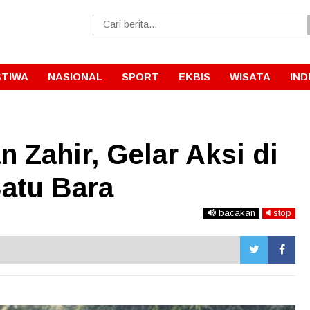
STIWA
NASIONAL
SPORT
EKBIS
WISATA
IND
 Zahir, Gelar Aksi di
Batu Bara
bacakan
stop