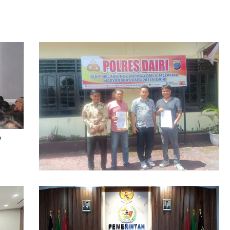
e
Dugaan Pengrusakan Bangunan Rugikan
Ratusan Juta Dilaporkan ke Polres Dairi,
Kuasa Hukum Minta Pelaku Diusut