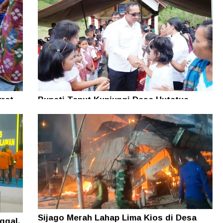
rat
Bupati Taput Kunjungi Desa Hutatua
n
Pelosok di Parmonangan, Pastikan
Kesejahteraan Masyarakat
Sijago Merah Lahap Lima Kios di Desa
ggal,