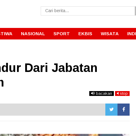
STIWA
NASIONAL
SPORT
EKBIS
WISATA
IND
ur Dari Jabatan
m
bacakan
stop