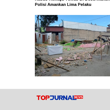
Polisi Amankan Lima Pelaku
Rugi puluhan Juta! Warga Sidikalang
Lapor ke Polres Dairi Gegara Tanah
Sengketa