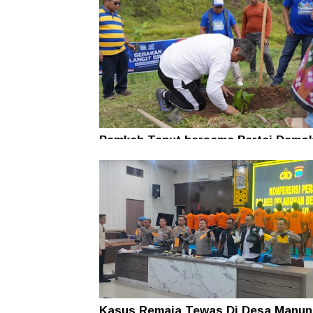
Pemkab Taput bersama Partai Demok
Tanam Pohon untuk Jaga Kelestaria
Alam
Kasus Remaja Tewas Di Desa Manun