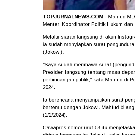
TOPJURNALNEWS.COM
- Mahfud MD 
Menteri Koordinator Politik Hukum da
Melalui siaran langsung di akun In
ia sudah menyiapkan surat pengundura
(Jokowi).
“Saya sudah membawa surat (pengundura
Presiden langsung tentang masa depan 
perbincangan publik,” kata Mahfud di
2024.
Ia berencana menyampaikan surat peng
bertemu dengan Jokowi. Mahfud bilang,
(1/2/2024).
Cawapres nomor urut 03 itu menjelask