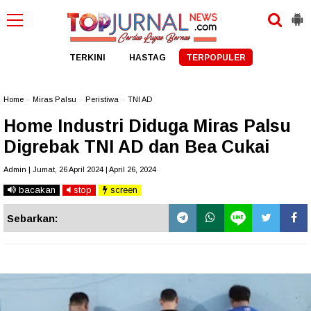
TERKINI
HASTAG
TERPOPULER
Home
»
Miras Palsu
»
Peristiwa
»
TNI AD
Home Industri Diduga Miras Palsu
Digrebak TNI AD dan Bea Cukai
Admin | Jumat, 26 April 2024 | April 26, 2024
bacakan
stop
screen
Sebarkan: