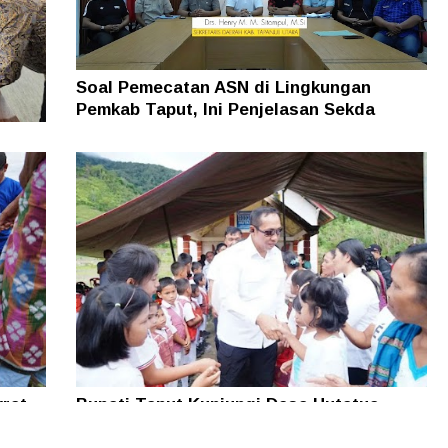
Soal Pemecatan ASN di Lingkungan
Pemkab Taput, Ini Penjelasan Sekda
man
rat
Bupati Taput Kunjungi Desa Hutatua
n
Pelosok di Parmonangan, Pastikan