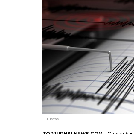
Ilustrasi
TOPJURNALNEWS.COM
- Gempa bumi