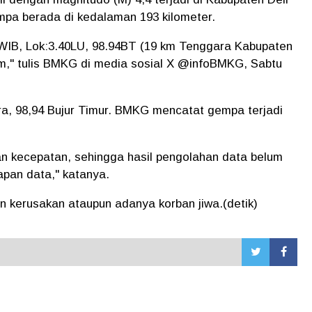
pa berada di kedalaman 193 kilometer.
WIB, Lok:3.40LU, 98.94BT (19 km Tenggara Kabupaten
," tulis BMKG di media sosial X @infoBMKG, Sabtu
ara, 98,94 Bujur Timur. BMKG mencatat gempa terjadi
an kecepatan, sehingga hasil pengolahan data belum
kapan data," katanya.
 kerusakan ataupun adanya korban jiwa.(detik)