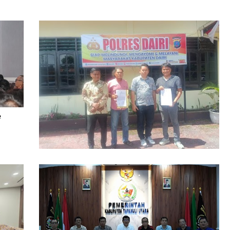
e
Dugaan Pengrusakan Bangunan Rugikan
Ratusan Juta Dilaporkan ke Polres Dairi,
Kuasa Hukum Minta Pelaku Diusut