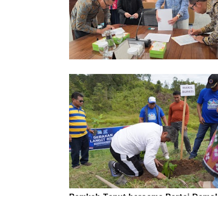
Pemkab Taput Restrukturisasi Pinja
PEN menjadi 15 Tahun‎
Pemkab Taput bersama Partai Demok
Tanam Pohon untuk Jaga Kelestaria