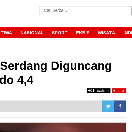
STIWA
NASIONAL
SPORT
EKBIS
WISATA
IND
 Serdang Diguncang
do 4,4
bacakan
stop