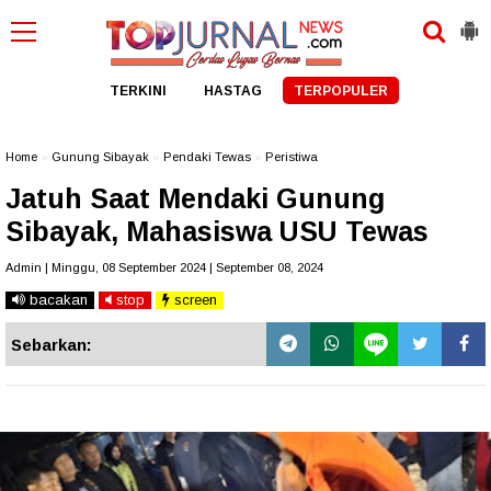
TERKINI
HASTAG
TERPOPULER
Home
»
Gunung Sibayak
»
Pendaki Tewas
»
Peristiwa
Jatuh Saat Mendaki Gunung
Sibayak, Mahasiswa USU Tewas
Admin | Minggu, 08 September 2024 | September 08, 2024
bacakan
stop
screen
Sebarkan: