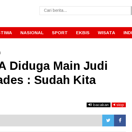
STIWA
NASIONAL
SPORT
EKBIS
WISATA
IND
l
IA Diduga Main Judi
des : Sudah Kita
bacakan
stop