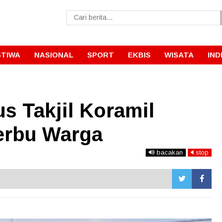
STIWA
NASIONAL
SPORT
EKBIS
WISATA
IND
s Takjil Koramil
serbu Warga
bacakan
stop