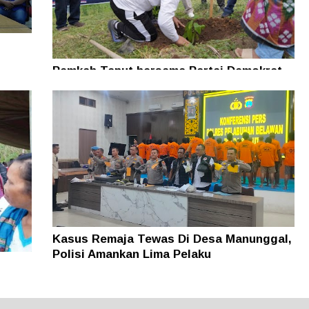
Pemkab Taput bersama Partai Demokrat
Tanam Pohon untuk Jaga Kelestarian
Alam
Kasus Remaja Tewas Di Desa Manunggal,
Polisi Amankan Lima Pelaku