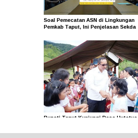
Soal Pemecatan ASN di Lingkungan
Pemkab Taput, Ini Penjelasan Sekda
Bupati Taput Kunjungi Desa Hutatua
Pelosok di Parmonangan, Pastikan
Kesejahteraan Masyarakat