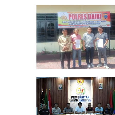
Dugaan Pengrusakan Bangunan Rug
Ratusan Juta Dilaporkan ke Polres Da
Kuasa Hukum Minta Pelaku Diusut