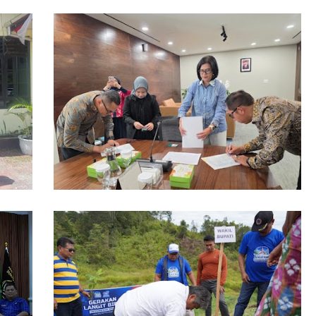
ikan
Pemkab Taput Restrukturisasi Pinjaman
iri,
PEN menjadi 15 Tahun‎