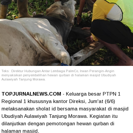
Teks : Direktur Hubungan Antar Lembaga PalmCo, Irwan Perangin-Angin
menyaksikan penyembelihan hewan qurban di halaman masjid Ubudiyah
Aulawiyah Tanjung Morawa.
TOPJURNALNEWS.COM
- Keluarga besar PTPN 1
Regional 1 khususnya kantor Direksi, Jum'at (6/6)
melaksanakan sholat id bersama masyarakat di masjid
Ubudiyah Aulawiyah Tanjung Morawa. Kegiatan itu
dilanjutkan dengan pemotongan hewan qurban di
halaman masjid.