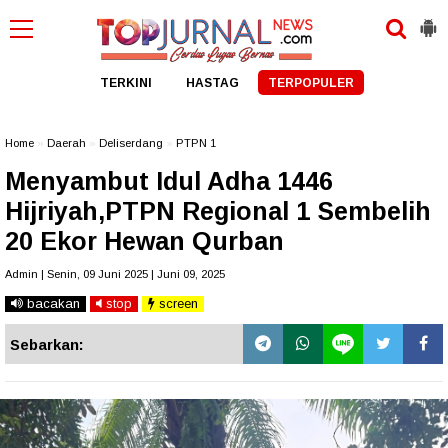
TERKINI
HASTAG
TERPOPULER
Home
»
Daerah
»
Deliserdang
»
PTPN 1
Menyambut Idul Adha 1446
Hijriyah,PTPN Regional 1 Sembelih
20 Ekor Hewan Qurban
Admin | Senin, 09 Juni 2025 | Juni 09, 2025
bacakan
stop
screen
Sebarkan: