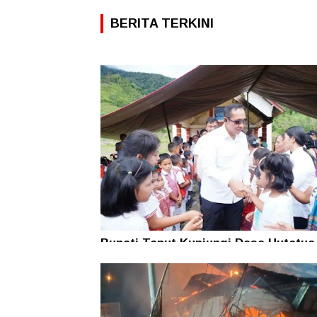
BERITA TERKINI
Bupati Taput Kunjungi Desa Hutatua
Pelosok di Parmonangan, Pastikan
Kesejahteraan Masyarakat