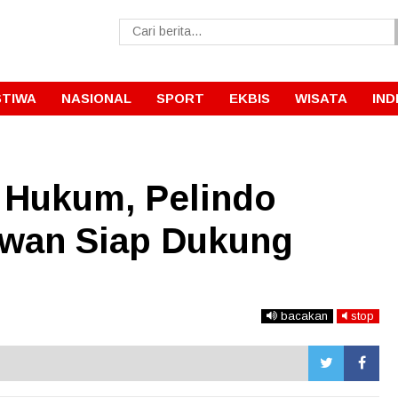
STIWA
NASIONAL
SPORT
EKBIS
WISATA
IND
 Hukum, Pelindo
awan Siap Dukung
bacakan
stop