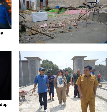
sa
Rugi puluhan Juta! Warga Sidikalang
Lapor ke Polres Dairi Gegara Tanah
Sengketa
idup