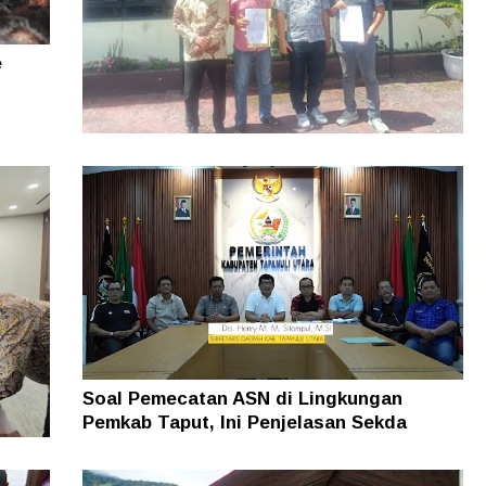
e
Dugaan Pengrusakan Bangunan Rugikan
Ratusan Juta Dilaporkan ke Polres Dairi,
Kuasa Hukum Minta Pelaku Diusut
Soal Pemecatan ASN di Lingkungan
Pemkab Taput, Ini Penjelasan Sekda
man