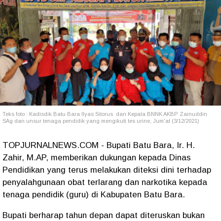
Teks foto : Kadisdik Batu Bara Ilyas Sitorus dan Kepala BNNK AKBP Zainuddin
SAg dan unsur tenaga pendidik yang mengikuti tes urine, Jum'at (3/12/2021)
TOPJURNALNEWS.COM - Bupati Batu Bara, Ir. H.
Zahir, M.AP, memberikan dukungan kepada Dinas
Pendidikan yang terus melakukan diteksi dini terhadap
penyalahgunaan obat terlarang dan narkotika kepada
tenaga pendidik (guru) di Kabupaten Batu Bara.
Bupati berharap tahun depan dapat diteruskan bukan