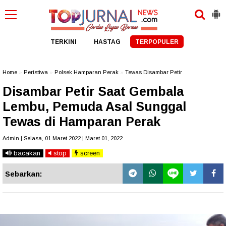
TERKINI
HASTAG
TERPOPULER
Home
»
Peristiwa
»
Polsek Hamparan Perak
»
Tewas Disambar Petir
Disambar Petir Saat Gembala
Lembu, Pemuda Asal Sunggal
Tewas di Hamparan Perak
Admin | Selasa, 01 Maret 2022 | Maret 01, 2022
bacakan
stop
screen
Sebarkan: