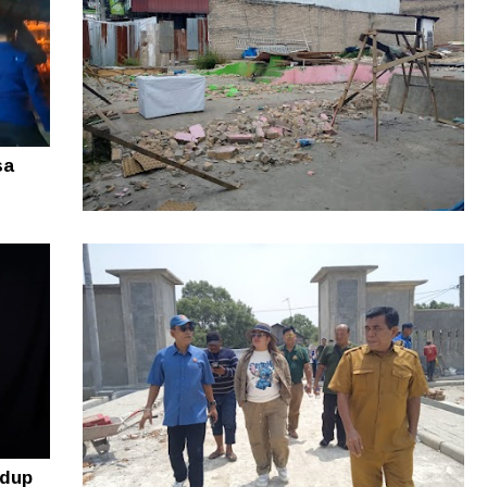
sa
Rugi puluhan Juta! Warga Sidikalang
Lapor ke Polres Dairi Gegara Tanah
Sengketa
idup