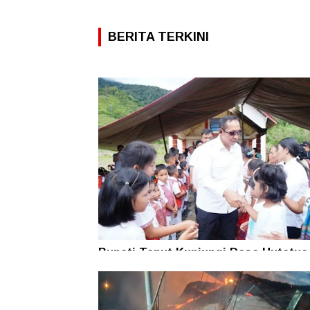
BERITA TERKINI
Bupati Taput Kunjungi Desa Hutatua
Pelosok di Parmonangan, Pastikan
Kesejahteraan Masyarakat