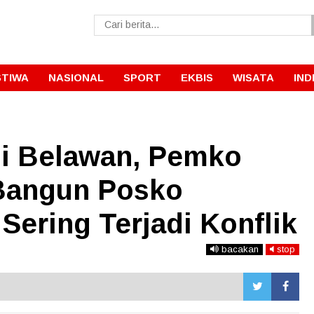
STIWA
NASIONAL
SPORT
EKBIS
WISATA
IND
di Belawan, Pemko
Bangun Posko
 Sering Terjadi Konflik
bacakan
stop