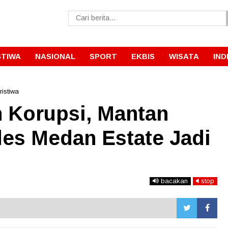
STIWA
NASIONAL
SPORT
EKBIS
WISATA
IND
ristiwa
 Korupsi, Mantan
es Medan Estate Jadi
bacakan
stop