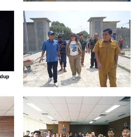
Rugi puluhan Juta! Warga Sidikalang
Lapor ke Polres Dairi Gegara Tanah
Sengketa
idup
Resmi Diluncurkan, Lomba Nelayan
Kreatif Sumut 2026 Siap Angkat Inovasi
dan Potensi Pesisir