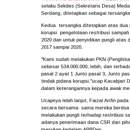
selaku Sekdes (Sekretaris Desa) Meda
Serdang, ditetapkan sebagai tersangk
Kedua tersangka ditetapkan atas dua 
korupsi pengelolaan restribusi sampah
2020 dan untuk penyidikan pungli ata
2017 sampai 2020.
"Kami sudah melakukan PKN (Penghitung
sebesar 534.000.000, lebih, dan terha
pasal 2 ayat 1 Junto pasal 3, Junto pa
tindak pidana korupsi,"ucap Kacabjari
dalam keterangannya kepada awak me
Ucapnya lebih lanjut, Faizal Arifin pa
secara bersama- sama mereka berdua 
melakukan pungli terhadap restribusi 
adanya penerimaan dana CSR dari pihak
masukan kedalam APBDes.