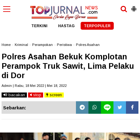
TERKINI
HASTAG
TERPOPULER
Home
»
Kriminal
»
Perampokan
»
Peristiwa
»
Polres Asahan
Polres Asahan Bekuk Komplotan
Perampok Truk Sawit, Lima Pelaku
di Dor
Admin | Rabu, 18 Mei 2022 | Mei 18, 2022
bacakan
stop
screen
Sebarkan: