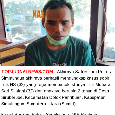
TOPJURNALNEWS.COM -
Akhirnya Satreskrim Polres
Simlaungun akhirnya berhasil mengungkap kasus sopir
truk NS (32) yang tega membacok istrinya Tiur Mutiara
Sari Silalahi (32) dan anaknya berusia 2 tahun di Desa
Siruberube, Kecamatan Dolok Panribuan, Kabupaten
Simalungun, Sumatera Utara (Sumut).
Kasat Reskrim Polres Simalungun, AKP Rachmat