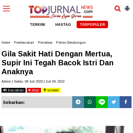
TERKINI
HASTAG
TERPOPULER
Home
»
Pembacokan
»
Peristiwa
»
Polres Simalungun
Gila Sakit Hati Dengan Mertua,
Supir Ini Tegah Bacok Istri Dan
Anaknya
Admin | Sabtu, 09 Juli 2022 | Juli 09, 2022
bacakan
stop
screen
Sebarkan: