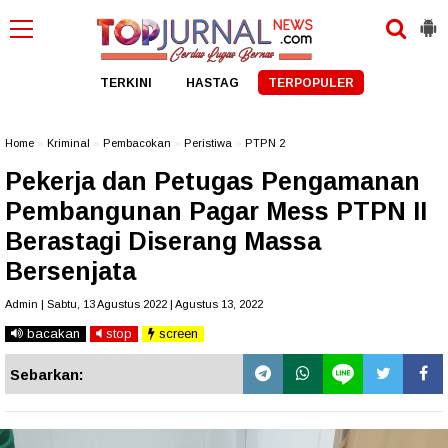
TERKINI
HASTAG
TERPOPULER
Home
»
Kriminal
»
Pembacokan
»
Peristiwa
»
PTPN 2
Pekerja dan Petugas Pengamanan
Pembangunan Pagar Mess PTPN II
Berastagi Diserang Massa
Bersenjata
Admin | Sabtu, 13 Agustus 2022 | Agustus 13, 2022
bacakan
stop
screen
Sebarkan: