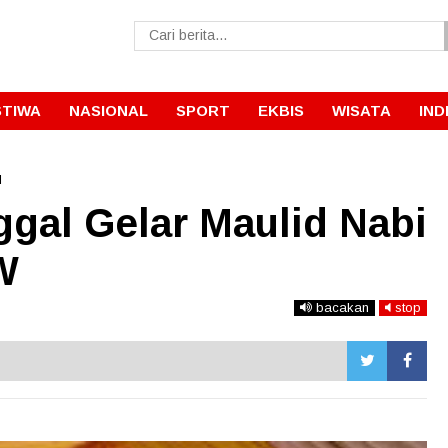
STIWA
NASIONAL
SPORT
EKBIS
WISATA
IND
l
al Gelar Maulid Nabi
W
bacakan
stop