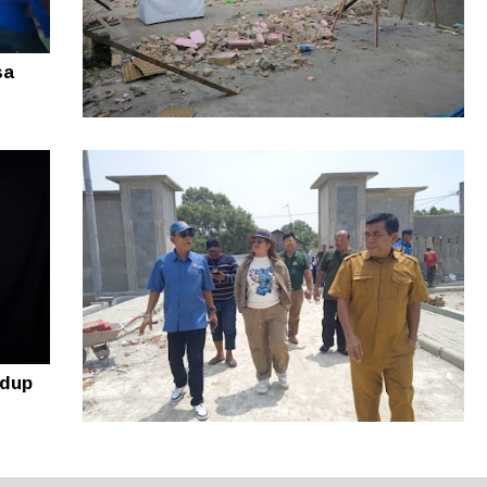
sa
Rugi puluhan Juta! Warga Sidikalang
Lapor ke Polres Dairi Gegara Tanah
Sengketa
idup
Resmi Diluncurkan, Lomba Nelayan
Kreatif Sumut 2026 Siap Angkat Inovasi