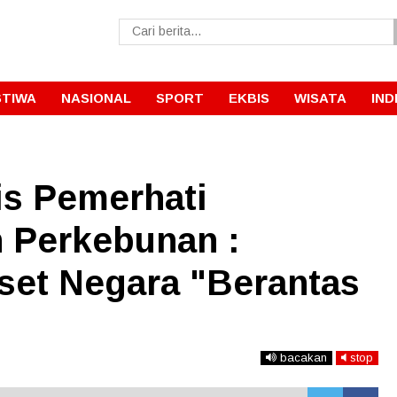
STIWA
NASIONAL
SPORT
EKBIS
WISATA
IND
is Pemerhati
 Perkebunan :
set Negara "Berantas
bacakan
stop