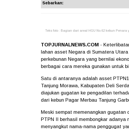
Sebarkan:
Teks foto : Bagian dari areal HGU No.62 kebun Penara 
TOPJURNALNEWS.COM
- Keterlibat
lahan asset Negara di Sumatera Utara
perkebunan Negara yang bernilai ekonom
berbagai cara mereka gunakan untuk b
Satu di antaranya adalah asset PTPN1
Tanjung Morawa, Kabupaten Deli Serd
diajukan gugatan ke pengadilan terha
dari kebun Pagar Merbau Tanjung Garb
Meski sempat memenangkan gugatan di
PTPN II berhasil membongkar adanya m
menyangkut nama-nama penggugat yang