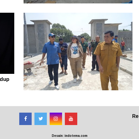
Rugi puluhan Juta! Warga Sidikalang
Lapor ke Polres Dairi Gegara Tanah
Sengketa
idup
Resmi Diluncurkan, Lomba Nelayan
Kreatif Sumut 2026 Siap Angkat Inovasi
dan Potensi Pesisir
Re
Desain: indotema.com