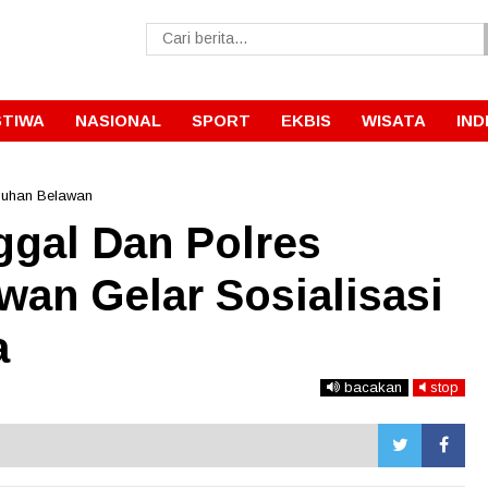
STIWA
NASIONAL
SPORT
EKBIS
WISATA
IND
buhan Belawan
gal Dan Polres
an Gelar Sosialisasi
a
bacakan
stop