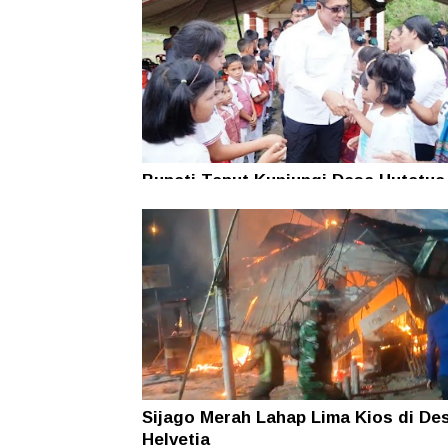
Bupati Taput Kunjungi Desa Hutatua
Pelosok di Parmonangan, Pastikan
Kesejahteraan Masyarakat
Sijago Merah Lahap Lima Kios di De
Helvetia