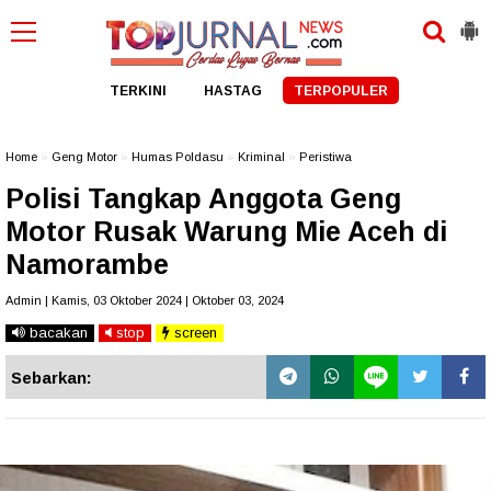
TERKINI
HASTAG
TERPOPULER
Home
»
Geng Motor
»
Humas Poldasu
»
Kriminal
»
Peristiwa
Polisi Tangkap Anggota Geng
Motor Rusak Warung Mie Aceh di
Namorambe
Admin | Kamis, 03 Oktober 2024 | Oktober 03, 2024
bacakan
stop
screen
Sebarkan: