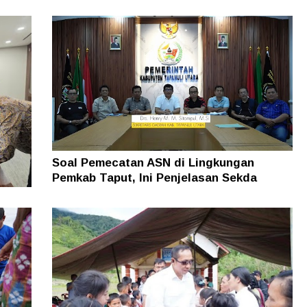
Dugaan Pengrusakan Bangunan Rugikan
Ratusan Juta Dilaporkan ke Polres Dairi,
Kuasa Hukum Minta Pelaku Diusut
Soal Pemecatan ASN di Lingkungan
Pemkab Taput, Ini Penjelasan Sekda
man