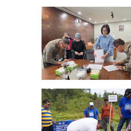
Pemkab Taput Restrukturisasi Pinja
PEN menjadi 15 Tahun‎