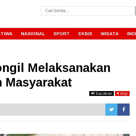
STIWA
NASIONAL
SPORT
EKBIS
WISATA
IND
ongil Melaksanakan
 Masyarakat
bacakan
stop