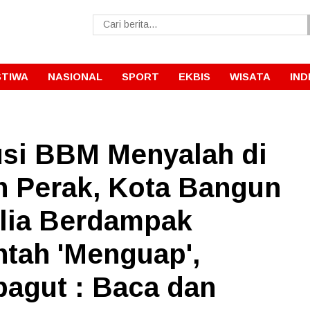
STIWA
NASIONAL
SPORT
EKBIS
WISATA
IND
usi BBM Menyalah di
 Perak, Kota Bangun
lia Berdampak
ntah 'Menguap',
agut : Baca dan