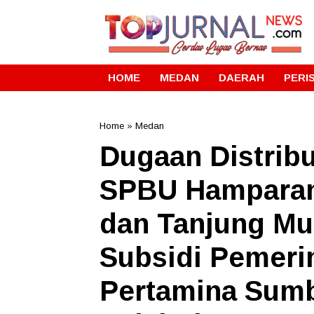
HOME
MEDAN
DAERAH
PERI
Home
»
Medan
Dugaan Distrib
SPBU Hamparan
dan Tanjung Mu
Subsidi Pemeri
Pertamina Sumb