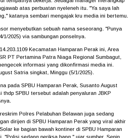
 di tempatnya bekerja. Sebagai manager merangkap
jawab atas perbuatan nyeleneh itu. "Ya saya lah
g," katanya sembari mengajak kru media ini bertemu.
, Ansor menyebutkan sebuah nama seseorang. "Punya
 (4/1/2025) via sambungan ponselnya.
14.203.1109 Kecamatan Hamparan Perak ini, Area
SR PT Pertamina Patra Niaga Regional Sumbagut,
ngecek informasi yang dikonfirmasi media ini.
gust Satria singkat, Minggu (5/1/2025).
mina pada SPBU Hamparan Perak, Susanto August
i thdp SPBU tersebut adalah penyaluran JBKP
snya.
treskrim Polres Pelabuhan Belawan juga sedang
gan dirijen di SPBU Hamparan Perak yang viral akhir
io Solar ke bagian bawah kontiner di SPBU Hamparan
i. "Polisi sedang periksa bang," ujar sumber, Senin