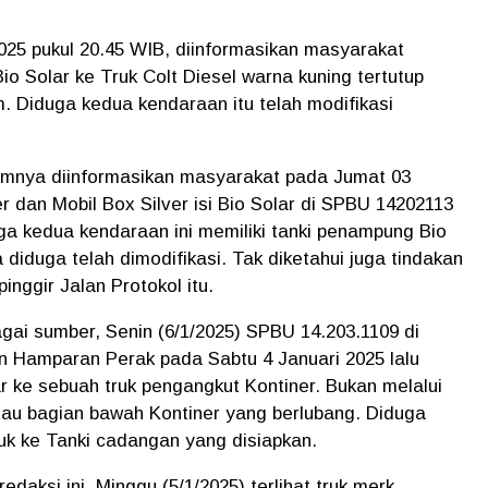
025 pukul 20.45 WIB, diinformasikan masyarakat
o Solar ke Truk Colt Diesel warna kuning tertutup
. Diduga kedua kendaraan itu telah modifikasi
lumnya diinformasikan masyarakat pada Jumat 03
er dan Mobil Box Silver isi Bio Solar di SPBU 14202113
ga kedua kendaraan ini memiliki tanki penampung Bio
diduga telah dimodifikasi. Tak diketahui juga tindakan
nggir Jalan Protokol itu.
gai sumber, Senin (6/1/2025) SPBU 14.203.1109 di
 Hamparan Perak pada Sabtu 4 Januari 2025 lalu
r ke sebuah truk pengangkut Kontiner. Bukan melalui
a atau bagian bawah Kontiner yang berlubang. Diduga
suk ke Tanki cadangan yang disiapkan.
daksi ini, Minggu (5/1/2025) terlihat truk merk