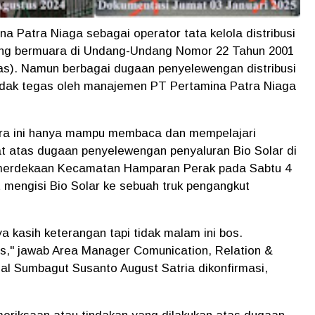
a Patra Niaga sebagai operator tata kelola distribusi
yang bermuara di Undang-Undang Nomor 22 Tahun 2001
s). Namun berbagai dugaan penyelewengan distribusi
ndak tegas oleh manajemen PT Pertamina Patra Niaga
gara ini hanya mampu membaca dan mempelajari
t atas dugaan penyelewengan penyaluran Bio Solar di
Kemerdekaan Kecamatan Hamparan Perak pada Sabtu 4
t mengisi Bio Solar ke sebuah truk pengangkut
a kasih keterangan tapi tidak malam ini bos.
s," jawab Area Manager Comunication, Relation &
l Sumbagut Susanto August Satria dikonfirmasi,