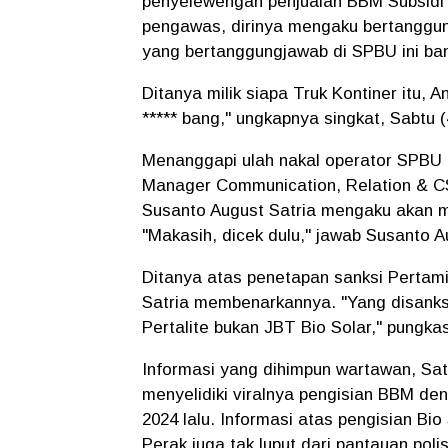
penyelewengan penjualan BBM Subsidi
pengawas, dirinya mengaku bertanggung
yang bertanggungjawab di SPBU ini ban
Ditanya milik siapa Truk Kontiner itu
***** bang," ungkapnya singkat, Sabtu
Menanggapi ulah nakal operator SPBU 
Manager Communication, Relation & C
Susanto August Satria mengaku akan me
"Makasih, dicek dulu," jawab Susanto Au
Ditanya atas penetapan sanksi Perta
Satria membenarkannya. "Yang disanks
Pertalite bukan JBT Bio Solar," pungka
Informasi yang dihimpun wartawan, Sa
menyelidiki viralnya pengisian BBM den
2024 lalu. Informasi atas pengisian B
Perak juga tak luput dari pantauan polis