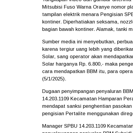
Mitsubisi Fuso Warna Oranye nomor plat
tampilan elektrik menara Pengisian SPB
kontiner. Diperhatiakan seksama, nozzl
bagian bawah kontiner. Alamak, tanki m
Sumber media ini menyebutkan, perbua
karena tergiur uang lebih yang diberika
Solar, sang operator akan mendapatkan
Solar harganya Rp. 6.800,- maka penge
cara mendapatkan BBM itu, para operat
(5/1/2025).
Dugaan penyimpangan penyaluran BBM 
14.203.1109 Kecamatan Hamparan Pera
mendapat sanksi penghentian pasokan B
pengisian Pertalite menggunakan direg
Manager SPBU 14.203.1109 Kecamatan