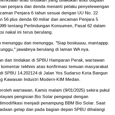
meriksaan atau tindakan yang dilakukan atas dugaan
man penjara dan denda menanti pelaku penyelewengan
caman Penjara 6 tahun sesuai dengan UU No. 22
n 56 plus denda 60 miliar dan ancaman Penjara 5
999 tentang Perlindungan Konsumen, Pasal 62 dalam
i nakal ini terus berulang.
b menunggu dan menunggu. "Siap boskuuuu, mantappp.
itunggu," jawabnya berulang di laman WA nya.
saan dan tindakan di SPBU Hamparan Perak, wartawan
 komentar tekhnis atas konfirmasi temuan masyarakat
di SPBU 14.202124 di Jalan Yos Sudarso Kota Bangun
g Kawasan Industri Modern-KIM Medan.
peroleh wartawan, Kamis malam (9/01/2025) sekira pukul
layani pengisian Bio Solar pengepul dengan
imodifikasi menjadi penampung BBM Bio Solar. Saat
eadaan gelap dan pada bagian depan SPBU dihalangi