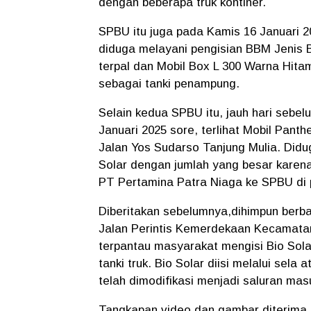
dengan beberapa truk kontiner.
SPBU itu juga pada Kamis 16 Januari 2
diduga melayani pengisian BBM Jenis Bi
terpal dan Mobil Box L 300 Warna Hitam
sebagai tanki penampung.
Selain kedua SPBU itu, jauh hari sebe
Januari 2025 sore, terlihat Mobil Panth
Jalan Yos Sudarso Tanjung Mulia. Didu
Solar dengan jumlah yang besar karena 
PT Pertamina Patra Niaga ke SPBU di pi
Diberitakan sebelumnya,dihimpun berba
Jalan Perintis Kemerdekaan Kecamatan
terpantau masyarakat mengisi Bio Sola
tanki truk. Bio Solar diisi melalui sel
telah dimodifikasi menjadi saluran ma
Tangkapan video dan gambar diterima re