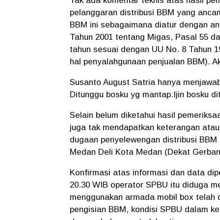
Tak ada komentar teknis atas hasil pe
pelanggaran distribusi BBM yang anca
BBM ini sebagaimana diatur dengan an
Tahun 2001 tentang Migas, Pasal 55 da
tahun sesuai dengan UU No. 8 Tahun 1
hal penyalahgunaan penjualan BBM). Aks
Susanto August Satria hanya menjawa
Ditunggu bosku yg mantap.Ijin bosku d
Selain belum diketahui hasil pemerik
juga tak mendapatkan keterangan atau
dugaan penyelewengan distribusi BBM 
Medan Deli Kota Medan (Dekat Gerban
Konfirmasi atas informasi dan data di
20.30 WIB operator SPBU itu diduga me
menggunakan armada mobil box telah d
pengisian BBM, kondisi SPBU dalam k