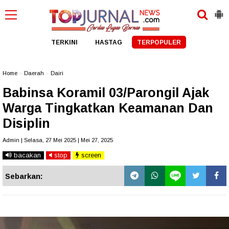
TERKINI
HASTAG
TERPOPULER
Home
»
Daerah
»
Dairi
Babinsa Koramil 03/Parongil Ajak
Warga Tingkatkan Keamanan Dan
Disiplin
Admin | Selasa, 27 Mei 2025 | Mei 27, 2025
bacakan
stop
screen
Sebarkan: