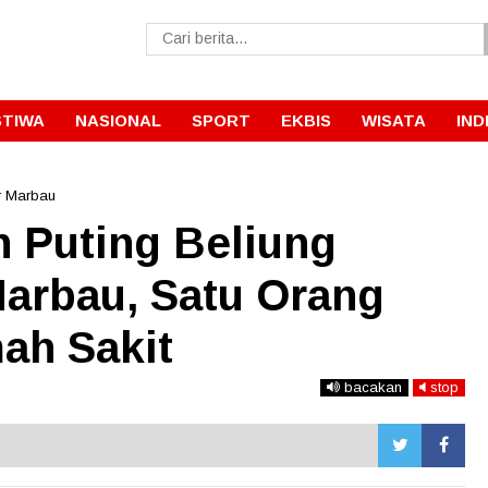
STIWA
NASIONAL
SPORT
EKBIS
WISATA
IND
r Marbau
n Puting Beliung
Marbau, Satu Orang
ah Sakit
bacakan
stop