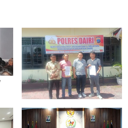
e
Dugaan Pengrusakan Bangunan Rugikan
Ratusan Juta Dilaporkan ke Polres Dairi,
Kuasa Hukum Minta Pelaku Diusut