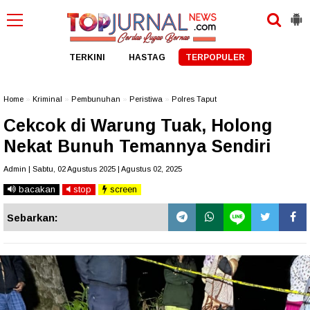
TERKINI
HASTAG
TERPOPULER
Home
»
Kriminal
»
Pembunuhan
»
Peristiwa
»
Polres Taput
Cekcok di Warung Tuak, Holong
Nekat Bunuh Temannya Sendiri
Admin | Sabtu, 02 Agustus 2025 | Agustus 02, 2025
bacakan
stop
screen
Sebarkan: