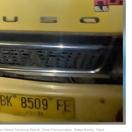
an Umum Tarutung-Sipirok, Desa Pansurnapitu, Siatas Barita, Taput.