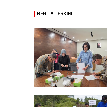
BERITA TERKINI
Pemkab Taput Restrukturisasi Pinja
PEN menjadi 15 Tahun‎