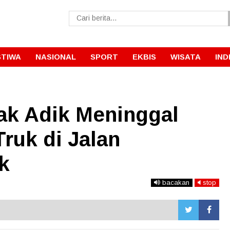
STIWA
NASIONAL
SPORT
EKBIS
WISATA
IND
ak Adik Meninggal
Truk di Jalan
k
bacakan
stop