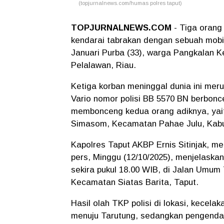
(topjurnalnews.com/humas polres taput)
TOPJURNALNEWS.COM
- Tiga orang
kendarai tabrakan dengan sebuah mobil
Januari Purba (33), warga Pangkalan K
Pelalawan, Riau.
Ketiga korban meninggal dunia ini me
Vario nomor polisi BB 5570 BN berbon
membonceng kedua orang adiknya, ya
Simasom, Kecamatan Pahae Julu, Kabu
Kapolres Taput AKBP Ernis Sitinjak, me
pers, Minggu (12/10/2025), menjelaskan
sekira pukul 18.00 WIB, di Jalan Umum
Kecamatan Siatas Barita, Taput.
Hasil olah TKP polisi di lokasi, kecelak
menuju Tarutung, sedangkan pengendar