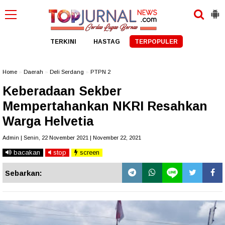
TERKINI
HASTAG
TERPOPULER
Home
»
Daerah
»
Deli Serdang
»
PTPN 2
Keberadaan Sekber
Mempertahankan NKRI Resahkan
Warga Helvetia
Admin | Senin, 22 November 2021 | November 22, 2021
bacakan
stop
screen
Sebarkan: