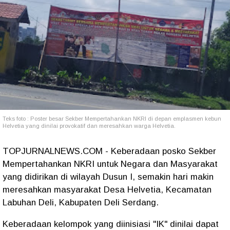
Teks foto : Poster besar Sekber Mempertahankan NKRI di depan emplasmen kebun
Helvetia yang dinilai provokatif dan meresahkan warga Helvetia.
TOPJURNALNEWS.COM - Keberadaan posko Sekber
Mempertahankan NKRI untuk Negara dan Masyarakat
yang didirikan di wilayah Dusun I, semakin hari makin
meresahkan masyarakat Desa Helvetia, Kecamatan
Labuhan Deli, Kabupaten Deli Serdang.
Keberadaan kelompok yang diinisiasi "IK" dinilai dapat