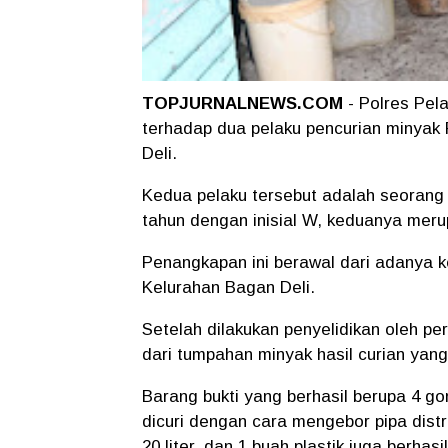
TOPJURNALNEWS.COM
- Polres Pel
terhadap dua pelaku pencurian minyak
Deli.
Kedua pelaku tersebut adalah seorang p
tahun dengan inisial W, keduanya mer
Penangkapan ini berawal dari adanya k
Kelurahan Bagan Deli.
Setelah dilakukan penyelidikan oleh pe
dari tumpahan minyak hasil curian yang
Barang bukti yang berhasil berupa 4 go
dicuri dengan cara mengebor pipa distr
20 liter, dan 1 buah plastik juga berhas