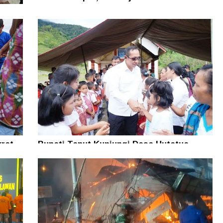
man
rat
Bupati Taput Kunjungi Desa Hutatua
n
Pelosok di Parmonangan, Pastikan
Kesejahteraan Masyarakat