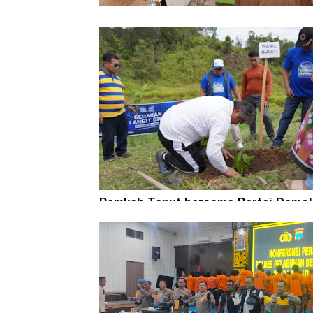
Pemkab Taput Restrukturisasi Pinja
PEN menjadi 15 Tahun‎
Pemkab Taput bersama Partai Demok
Tanam Pohon untuk Jaga Kelestaria
Alam